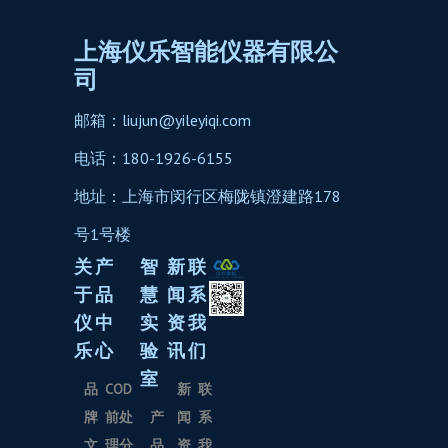
上海仪乐智能仪器有限公
司
邮箱：liujun@yileyiqi.com
电话：180-1926-6155
地址：上海市闵行区梅陇镇澄建路178
号1号楼
关
产
智
新
联
于
品
慧
闻
系
仪
中
实
资
我
乐
心
验
讯
们
室
品
COD
新
联
牌
前处
产
闻
系
文
理分
品
资
我