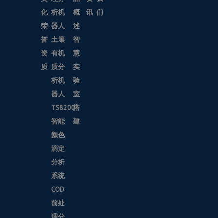
化
析机
概
讯
们
荣
器人
述
誉
土壤
智
资
有机
慧
质
质分
实
析机
验
器人
室
TS8200
搭
智能
建
颜色
滴定
分析
系统
COD
前处
理分