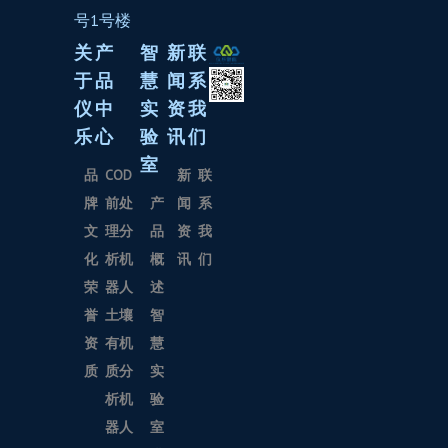
号1号楼
关
产
智
新
联
于
品
慧
闻
系
仪
中
实
资
我
乐
心
验
讯
们
室
品
COD
新
联
牌
前处
产
闻
系
文
理分
品
资
我
化
析机
概
讯
们
荣
器人
述
誉
土壤
智
资
有机
慧
质
质分
实
析机
验
器人
室